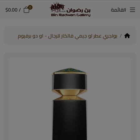
0
القائمة
/
$0.00
بولجري عطر لو جيمي فالكار للرجال - او دو برفيوم