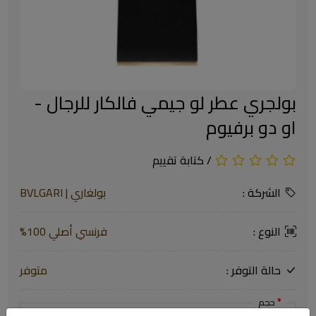
بولجري عطر لو جيمي فالكار للرجال -
او دو برفيوم
/
كتابة تقييم
الشركة :
بولغاري | BVLGARI
النوع :
فرنسي أصلي 100%
حالة التوفر :
متوفر
حجم