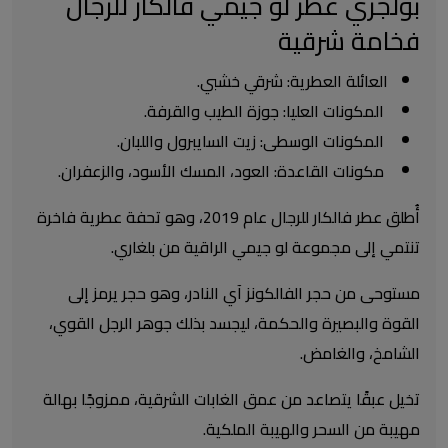
بولجري عطر لو جيمي فالكار للرجال
فخامة شرقية
العائلة العطرية: شرقي خشبي.
المكونات العليا: جوزة الطيب والقرفة.
المكونات الوسطى: زيت السايبرول واللبان.
مكونات القاعدة: العود، المسك الأسود، والزعفران.
أُطلق عطر فالكار للرجال عام 2019، وهو تحفة عطرية فاخرة
تنتمي إلى مجموعة لو جيمي الراقية من بلغاري.
مستوحى من حجر الفالكونز آي النادر، وهو حجر يرمز إلى
القوة والبصيرة والحكمة، ليجسد بذلك جوهر الرجل القوي،
الشامخ، والغامض.
تخيل عبقًا يتصاعد من عمق الغابات الشرقية، ممزوجًا بهالة
مهيبة من السحر والهيبة الملكية.