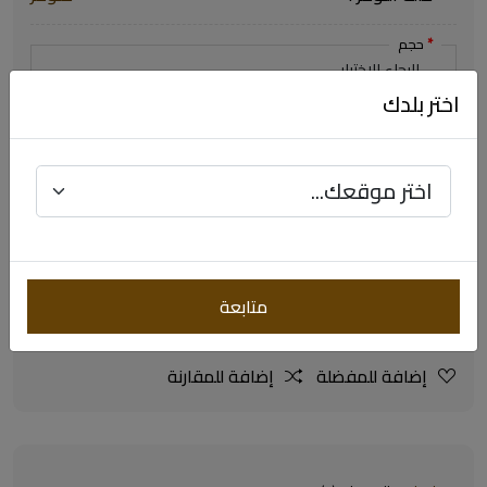
حجم
اختر بلدك
$329.64
$659.28
متابعة
اضافة للسلة
إضافة للمفضلة
إضافة للمقارنة