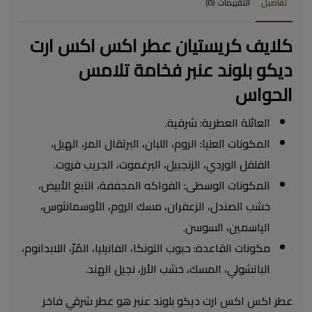
تفاصيل
التقييمات (0)
كلايف كريستيان عطر اكس اكس ارت
ديكو بلوند عنبر فخامة تلامس
الحواس
العائلة العطرية: شرقية.
المكونات العليا: الروم، اللبان، البرتقال المر، الهيل،
الفلفل الوردي، الزنجبيل، البرغموت، الجريب فروت.
المكونات الوسطى: الفواكه المجففة، التبغ الأبيض،
خشب الصندل، الزعفران، مسك الروم، الأوسمانثوس،
الياسمين، السوسن.
مكونات القاعدة: حبوب التونكا، الفانيليا، المُرّ، اللابدانوم،
الباتشولي، المسك، خشب الأرز، نجيل الهند.
عطر اكس اكس ارت ديكو بلوند عنبر هو عطر شرقي فاخر