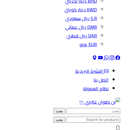
BHD دينار بحريني
KWD دينار كويتي
S.R ريال سعودي
OMR ريال عماني
QAR ريال قطري
EUR يورو
النشرة البريدية
اتصل بنا
نظام العمولة
بحث
بحث