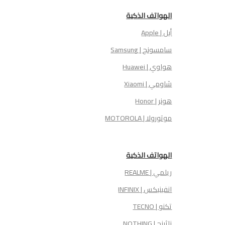
الهواتف الذكية
أبل | Apple
سامسونج | Samsung
هواوي | Huawei
شاومي | Xiaomi
هونر | Honor
موتورولا | MOTOROLA
الهواتف الذكية
ريلمي | REALME
انفينيكس | INFINIX
تكنو | TECNO
ناثينج | NOTHING