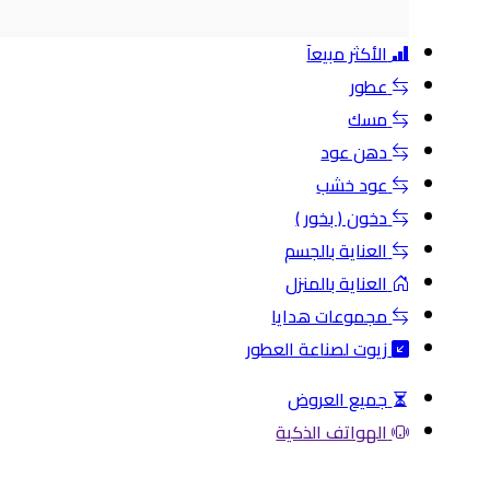
الأكثر مبيعآ
عطور
مسك
دهن عود
عود خشب
دخون ( بخور )
العناية بالجسم
العناية بالمنزل
مجموعات هدايا
زيوت لصناعة العطور
جميع العروض
الهواتف الذكية