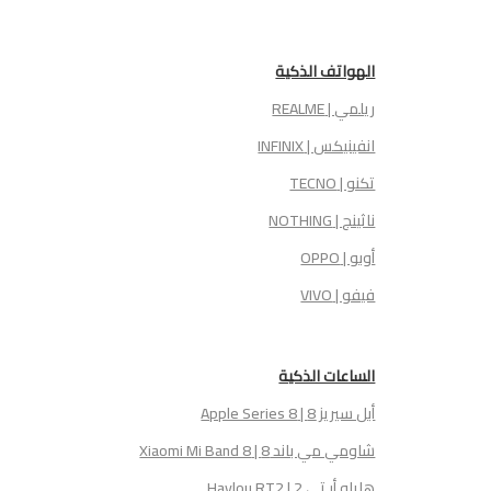
الهواتف الذكية
ريلمي | REALME
انفينيكس | INFINIX
تكنو | TECNO
ناثينج | NOTHING
أوبو | OPPO
فيفو | VIVO
الساعات الذكية
أبل سيريز 8 | Apple Series 8
شاومي مي باند 8 | Xiaomi Mi Band 8
هايلو أر تي 2 | Haylou RT2