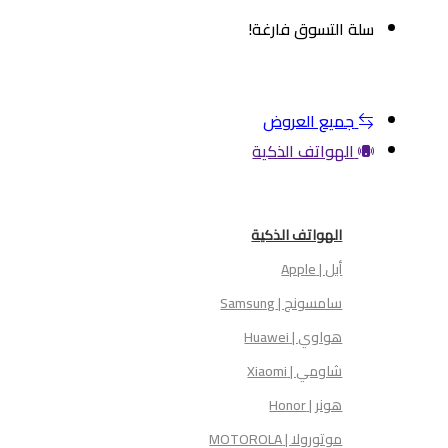
سلة التسوق فارغة!
أقسام المتجر
جميع العروض
الهواتف الذكية
الهواتف الذكية
أبل | Apple
سامسونج | Samsung
هواوي | Huawei
شاومي | Xiaomi
هونر | Honor
موتورولا | MOTOROLA