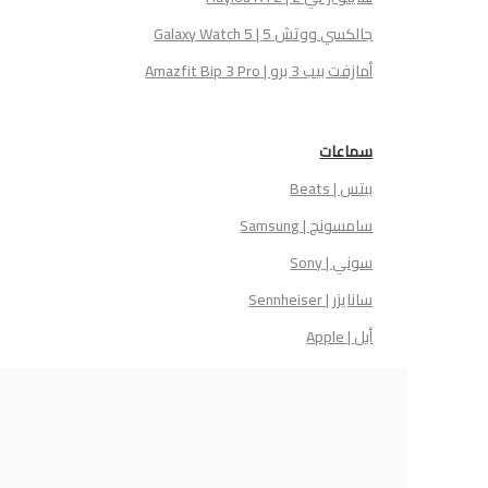
جالكسي ووتش 5 | Galaxy Watch 5
أمازفت بيب 3 برو | Amazfit Bip 3 Pro
سماعات
بيتس | Beats
سامسونج | Samsung
سوني | Sony
سانايزر | Sennheiser
أبل | Apple