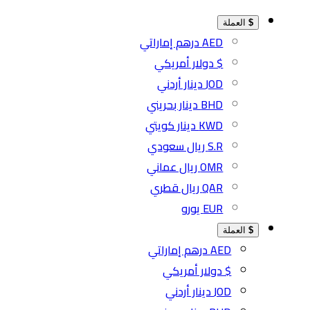
$
العملة
AED درهم إماراتي
$ دولار أمريكي
JOD دينار أردني
BHD دينار بحريني
KWD دينار كويتي
S.R ريال سعودي
OMR ريال عماني
QAR ريال قطري
EUR يورو
$
العملة
AED درهم إماراتي
$ دولار أمريكي
JOD دينار أردني