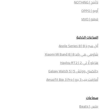
ناثينج | NOTHING
أوبو | OPPO
فيفو | VIVO
الساعات الذكية
أبل سيريز 8 | Apple Series 8
شاومي مي باند 8 | Xiaomi Mi Band 8
هايلو أر تي 2 | Haylou RT2
جالكسي ووتش 5 | Galaxy Watch 5
أمازفت بيب 3 برو | Amazfit Bip 3 Pro
سماعات
بيتس | Beats