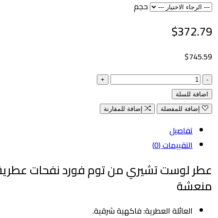
حجم
$372.
$745
فة للسلة
إضافة للمفضلة
إضافة للمقارنة
تفاصيل
التقييمات (0)
 لوست تشيري من توم فورد نفحات عطرية
عشة
العائلة العطرية: فاكهية شرقية.