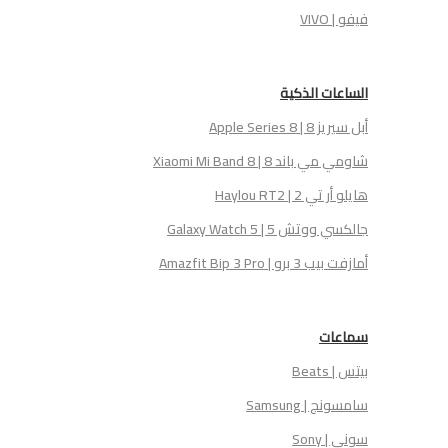
فيفو | VIVO
الساعات الذكية
أبل سيريز 8 | Apple Series 8
شاومي مي باند 8 | Xiaomi Mi Band 8
هايلو أر تي 2 | Haylou RT2
جالكسي ووتش 5 | Galaxy Watch 5
أمازفت بيب 3 برو | Amazfit Bip 3 Pro
سماعات
بيتس | Beats
سامسونج | Samsung
سوني | Sony