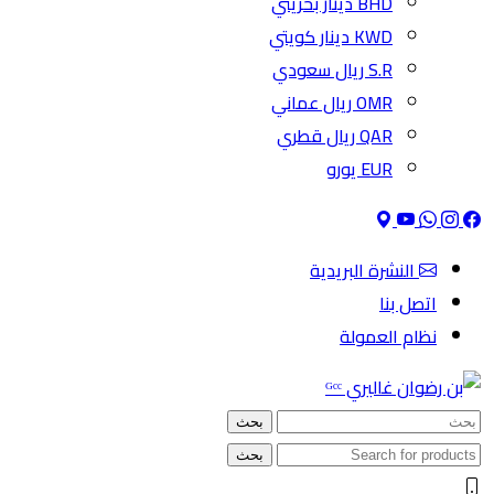
BHD دينار بحريني
KWD دينار كويتي
S.R ريال سعودي
OMR ريال عماني
QAR ريال قطري
EUR يورو
النشرة البريدية
اتصل بنا
نظام العمولة
بحث
بحث