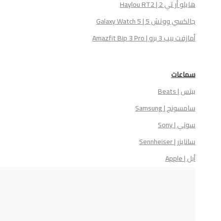
هايلو أر تي 2 | Haylou RT2
جالكسي ووتش 5 | Galaxy Watch 5
أمازفت بيب 3 برو | Amazfit Bip 3 Pro
سماعات
بيتس | Beats
سامسونج | Samsung
سوني | Sony
سانايزر | Sennheiser
أبل | Apple