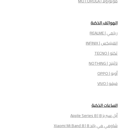
موتورولا | MOTOROLA
الهواتف الذكية
ريلمي | REALME
انفينيكس | INFINIX
تكنو | TECNO
ناثينج | NOTHING
أوبو | OPPO
فيفو | VIVO
الساعات الذكية
أبل سيريز 8 | Apple Series 8
شاومي مي باند 8 | Xiaomi Mi Band 8