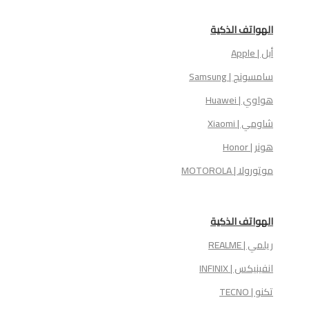
الهواتف الذكية
أبل | Apple
سامسونج | Samsung
هواوي | Huawei
شاومي | Xiaomi
هونر | Honor
موتورولا | MOTOROLA
الهواتف الذكية
ريلمي | REALME
انفينيكس | INFINIX
تكنو | TECNO