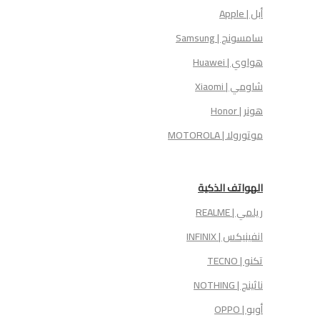
أبل | Apple
سامسونج | Samsung
هواوي | Huawei
شاومي | Xiaomi
هونر | Honor
موتورولا | MOTOROLA
الهواتف الذكية
ريلمي | REALME
انفينيكس | INFINIX
تكنو | TECNO
ناثينج | NOTHING
أوبو | OPPO