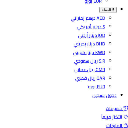
EUR يورو
$
العملة
AED درهم إماراتي
$ دولار أمريكي
JOD دينار أردني
BHD دينار بحريني
KWD دينار كويتي
S.R ريال سعودي
OMR ريال عماني
QAR ريال قطري
EUR يورو
دخول
تسجيل
ومات
كثر مبيعآ
اركات