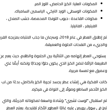
المكونات العليا: الكرز الحامض، اللوز المر.
المكونات الوسطى: الورد التركي، الياسمين السامباك.
مكونات القاعدة : حبوب التونكا المحمصة، خشب الصندل ،
الفيتيفر ، الفانيليا.
تم إطلاق العطر في عام 2018، وسرعان ما جذب الانتباه بمزيجه الفريد
ريء من النفحات الحلوة والعميقة.
حي العطر إلهامه من الثنائية بين الحلاوة والظلام، حيث يعبر عن
يعة الزائلة لنضج الكرز الذي يكون حلوًا وجذابًا ولكنه أيضًا غني
يق مع لمسة مريرة.
 الفكرة هي إنشاء عطر يجسد تجربة الكرز بالكامل، بدءًا من لب
ز الأحمر الساطع وصولًا إلى النواة في مركزه.
ستقبال "لوست تشيري" بإشادة واسعة لمكوناته الجريئة، والتي
 في سوق يهيمن عليه غالبًا العطور الأكثر تقليدية. يعتبر العطر