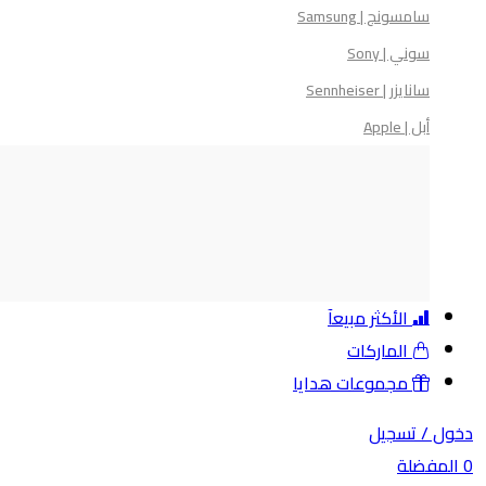
سامسونج | Samsung
سوني | Sony
سانايزر | Sennheiser
أبل | Apple
الأكثر مبيعآ
الماركات
مجموعات هدايا
ل /
تسجيل
مفضلة