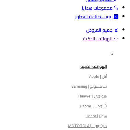
مجموعات هدايا
زيوت لصناعة العطور
جميع العروض
الهواتف الذكية
الهواتف الذكية
أبل | Apple
سامسونج | Samsung
هواوي | Huawei
شاومي | Xiaomi
هونر | Honor
موتورولا | MOTOROLA