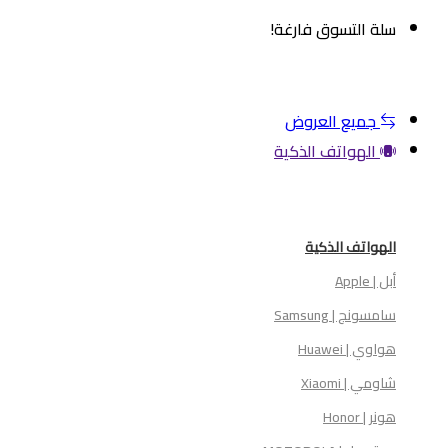
سلة التسوق فارغة!
م المتجر
جميع العروض
الهواتف الذكية
الهواتف الذكية
أبل | Apple
سامسونج | Samsung
هواوي | Huawei
شاومي | Xiaomi
هونر | Honor