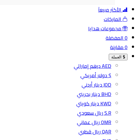
الأكثر مبيعآ
الماركات
مجموعات هدايا
0
المفضلة
0
مقارنة
$
العملة
AED درهم إماراتي
$ دولار أمريكي
JOD دينار أردني
BHD دينار بحريني
KWD دينار كويتي
S.R ريال سعودي
OMR ريال عماني
QAR ريال قطري