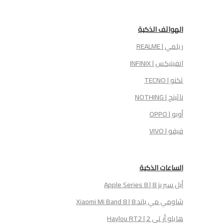
الهواتف الذكية
ريلمي | REALME
انفينيكس | INFINIX
تكنو | TECNO
ناثينج | NOTHING
أوبو | OPPO
فيفو | VIVO
الساعات الذكية
أبل سيريز 8 | Apple Series 8
شاومي مي باند 8 | Xiaomi Mi Band 8
هايلو أر تي 2 | Haylou RT2