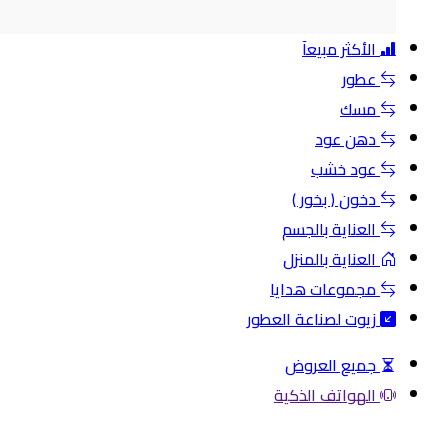
الأكثر مبيعآ
عطور
مسك
دهن عود
عود خشب
دخون ( بخور )
العناية بالجسم
العناية بالمنزل
مجموعات هدايا
زيوت لصناعة العطور
جميع العروض
الهواتف الذكية