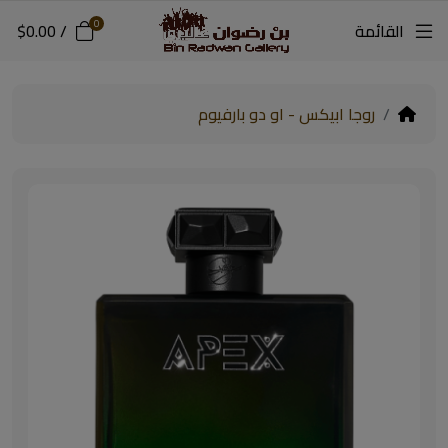
0
القائمة
/
$0.00
روجا ابيكس - او دو بارفيوم