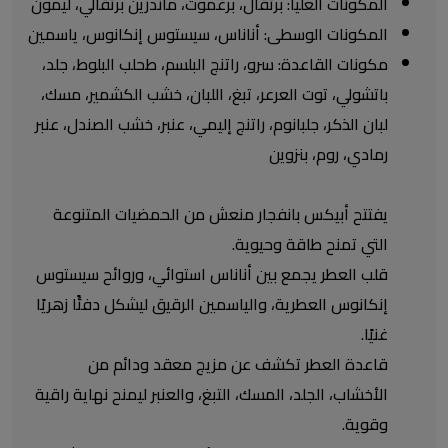
المكونات العليا: برتقال، برغموت، ماندرين برتقالي، ليمون
المكونات الوسطى: أناناس، سيستوس إنكانوس، ياسمين
مكونات القاعدة: سرو، راتنج البلسم، طحلب البلوط، جلد،
باتشولي، توت العرعر، تبغ، اللبان، خشب الكشمير، مسك،
لبان الذكر، جلبانوم، راتنج إليمي، عنبر، خشب الصندل، عنبر
رمادي، روم، بنزوين
يفتتح أبيكس بانفجار منعش من الحمضيات المتنوعة
التي تمنح طاقة وحيوية.
قلب العطر يجمع بين أناناس استوائي، وروائح سيستوس
إنكانوس العطرية، والياسمين الرقيق ليشكل دفئًا زهريًا
غنيًا.
قاعدة العطر تكشف عن مزيج معقد ودائم من
الأخشاب، الجلد، المسك، التبغ، والعنبر ليمنح نهاية راقية
وقوية.