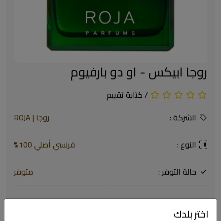
روجا ابيكس - او دو بارفيوم
/
كتابة تقييم
الشركة :
روجا | ROJA
النوع :
فرنسي أصلي 100%
حالة التوفر :
متوفر
$263.33
اختر بلدك