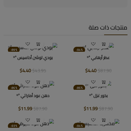
منتجات ذات صلة
-89%
-94%
عطر أرهابي ᴼ²
بودي لوشن أحاسيس ᴼ²
$4.40
$43.95
$4.40
$87.90
-86%
-86%
بخور غزل ᴼ²
دهن عود أماراتي ᴼ²
$11.99
$87.90
$11.99
$87.90
-93%
-94%