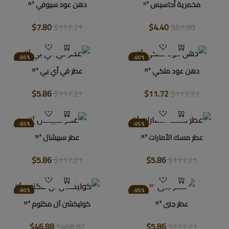
مخمرية أحاسيس ᴼ²
دهن عود سيوفي ᴴ²
$7.80
$117.21
$4.40
$87.90
-95%
-90%
دهن عود ملكي ᴴ²
عطر في أي بي ᴴ²
$5.86
$117.21
$11.72
$117.21
-95%
-95%
عطر مسك الأمارات ᴴ²
عطر سبيشال ᴴ²
$5.86
$117.21
$5.86
$117.21
-90%
-95%
عطر جنى ᴴ²
كوليكشن آل مكتوم ᴴ²
$46.88
$468.82
$5.86
$117.21