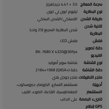
سرعة المعالج
‎4‎.47‎ + ‎3‎.5‎ جيجاهرتز‎
نوع البطارية
ليثيوم ايون لي ايون
طريقة الشحن
تقنية شحن
شحن البطارية السريع (25 وات)
البطارية
فلاش
فلاش LED
دقة تصوير
8K: 7680 X 4320@30fps
الفيديو
نوع الشاشة
دقة الشاشة
متجر التطبيقات
أجهزة
‎مستشعر التسارع، البارومتر، جيروسكوب،
الاستشعار
المغناطيسية، القاعة، الضوء، القرب‎
قارىء البصمة
على الجانب
GPS (نظام