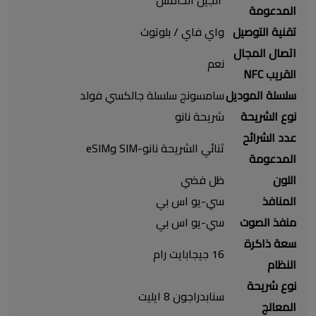
المدعومة
تقنية التوصيل
واي فاي / بلوتوث
اتصال المجال
نعم
القريب NFC
سلسلة الموديل
سامسونج سلسلة جالكسي فولد
نوع الشريحة
عدد الشرائح
ثنائي الشريحة نانو-SIM وeSIM
المدعومة
اللون
ظل فضي
المنافذ
منفذ الصوت
سعة ذاكرة
16 جيجابايت رام
النظام
نوع شريحة
المعالج