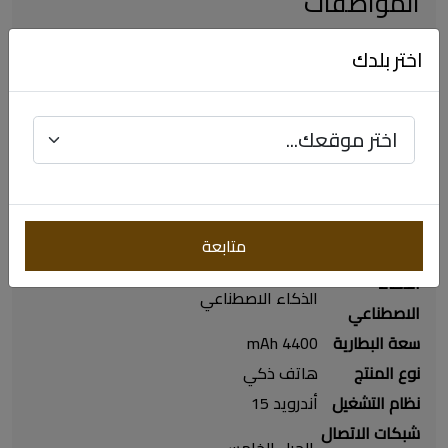
المواصفات
رقم الصنف
661867
اختر بلدك
رقم المصنع
SMF966BDBHMEA
السعة
مقاس الشاشة
دقة وضوح
‎ميجابكسل ‎10‎ :الامامية ‎/‎ 10 ميجابكسل‎ +
الكاميرا
12‎ + ‎200‎ :الخلفية‎
عدد مراكز
ثماني النواة
متابعة
المعالجة النواة
الذكاء
الاصطناعي
سعة البطارية
4400 mAh
نوع المنتج
هاتف ذكي
نظام التشغيل
شبكات الاتصال