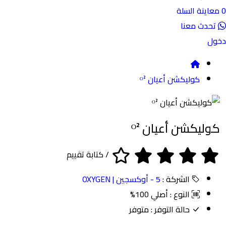
نة السلة
ث معنا
كوليكشن أعيان ᴼ²
يكشن أعيان ᴼ²
/
كتابة تقييم
الشركة :
5 - أوكسجين | OXYGEN
النوع :
أصلي 100%
حالة التوفر :
متوفر