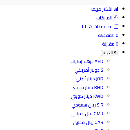
الأكثر مبيعآ
الماركات
مجموعات هدايا
0
المفضلة
0
مقارنة
$
العملة
AED درهم إماراتي
$ دولار أمريكي
JOD دينار أردني
BHD دينار بحريني
KWD دينار كويتي
S.R ريال سعودي
OMR ريال عماني
QAR ريال قطري