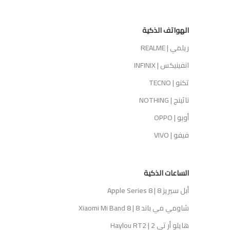
الهواتف الذكية
ريلمي | REALME
انفينيكس | INFINIX
تكنو | TECNO
ناثينج | NOTHING
أوبو | OPPO
فيفو | VIVO
الساعات الذكية
أبل سيريز 8 | Apple Series 8
شاومي مي باند 8 | Xiaomi Mi Band 8
هايلو أر تي 2 | Haylou RT2