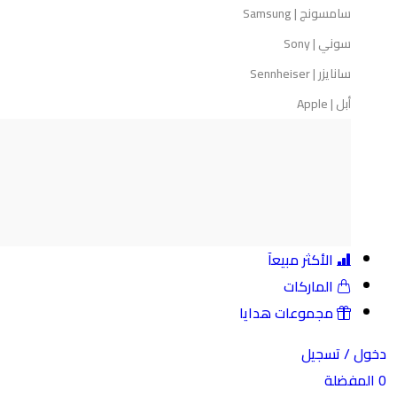
سامسونج | Samsung
سوني | Sony
سانايزر | Sennheiser
أبل | Apple
الأكثر مبيعآ
الماركات
مجموعات هدايا
ل /
تسجيل
مفضلة