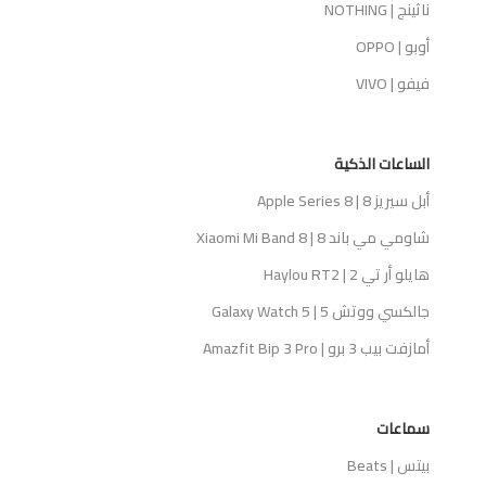
ناثينج | NOTHING
أوبو | OPPO
فيفو | VIVO
الساعات الذكية
أبل سيريز 8 | Apple Series 8
شاومي مي باند 8 | Xiaomi Mi Band 8
هايلو أر تي 2 | Haylou RT2
جالكسي ووتش 5 | Galaxy Watch 5
أمازفت بيب 3 برو | Amazfit Bip 3 Pro
سماعات
بيتس | Beats