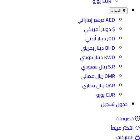
EUR يورو
$
العملة
AED درهم إماراتي
$ دولار أمريكي
JOD دينار أردني
BHD دينار بحريني
KWD دينار كويتي
S.R ريال سعودي
OMR ريال عماني
QAR ريال قطري
EUR يورو
دخول
تسجيل
ومات
كثر مبيعآ
اركات