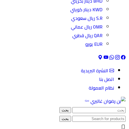
BHD دينار بحريني
KWD دينار كويتي
S.R ريال سعودي
OMR ريال عماني
QAR ريال قطري
EUR يورو
النشرة البريدية
اتصل بنا
نظام العمولة
بحث
بحث