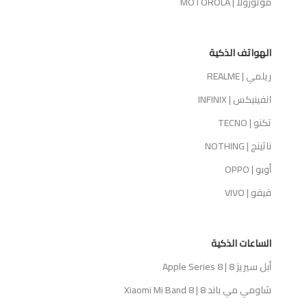
موتورولا | MOTOROLA
الهواتف الذكية
ريلمي | REALME
انفينيكس | INFINIX
تكنو | TECNO
ناثينج | NOTHING
أوبو | OPPO
فيفو | VIVO
الساعات الذكية
أبل سيريز 8 | Apple Series 8
شاومي مي باند 8 | Xiaomi Mi Band 8