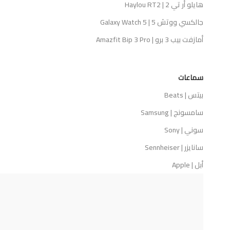
هايلو أر تي 2 | Haylou RT2
جالكسي ووتش 5 | Galaxy Watch 5
أمازفت بيب 3 برو | Amazfit Bip 3 Pro
سماعات
بيتس | Beats
سامسونج | Samsung
سوني | Sony
سانايزر | Sennheiser
أبل | Apple