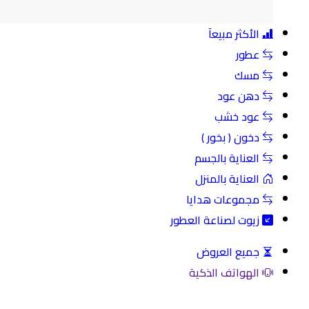
الأكثر مبيعآ
عطور
مسك
دهن عود
عود خشب
دخون ( بخور )
العناية بالجسم
العناية بالمنزل
مجموعات هدايا
زيوت لصناعة العطور
جميع العروض
الهواتف الذكية