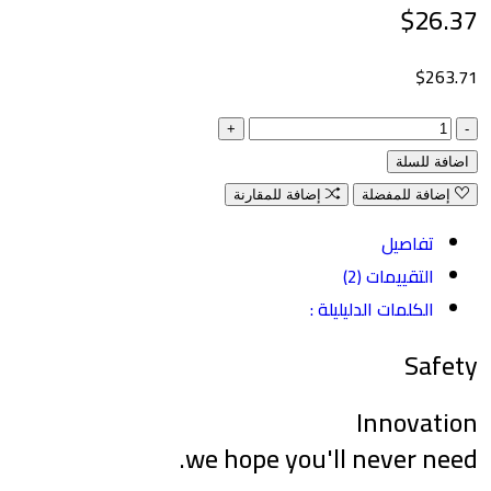
$26
$263
فة للسلة
إضافة للمفضلة
إضافة للمقارنة
تفاصيل
التقييمات (2)
الكلمات الدليليلة :
Saf
Innovat
we hope you'll never ne