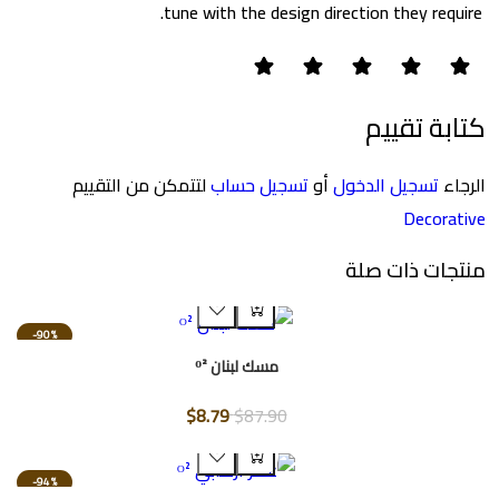
tune with the design direction they requ
بة تقييم
اء
تسجيل الدخول
أو
تسجيل حساب
لتتمكن من التقييم
Decora
جات ذات صلة
-90%
مسك لبنان ᴼ²
$8.79
$87.90
-94%