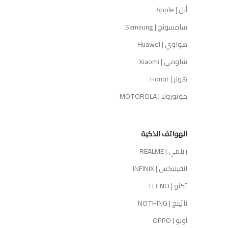
أبل | Apple
سامسونج | Samsung
هواوي | Huawei
شاومي | Xiaomi
هونر | Honor
موتورولا | MOTOROLA
الهواتف الذكية
ريلمي | REALME
انفينيكس | INFINIX
تكنو | TECNO
ناثينج | NOTHING
أوبو | OPPO