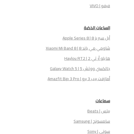
فيفو | VIVO
الساعات الذكية
أبل سيريز 8 | Apple Series 8
شاومي مي باند 8 | Xiaomi Mi Band 8
هايلو أر تي 2 | Haylou RT2
جالكسي ووتش 5 | Galaxy Watch 5
أمازفت بيب 3 برو | Amazfit Bip 3 Pro
سماعات
بيتس | Beats
سامسونج | Samsung
سوني | Sony