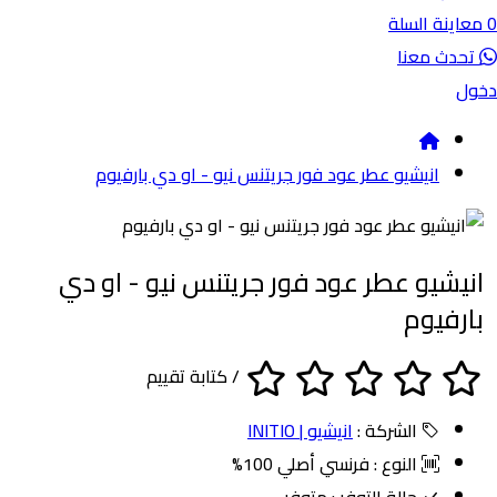
نة السلة
ث معنا
انيشيو عطر عود فور جريتنس نيو - او دي بارفيوم
شيو عطر عود فور جريتنس نيو - او دي
فيوم
/
كتابة تقييم
الشركة :
انيشيو | INITIO
النوع :
فرنسي أصلي 100%
حالة التوفر :
متوفر