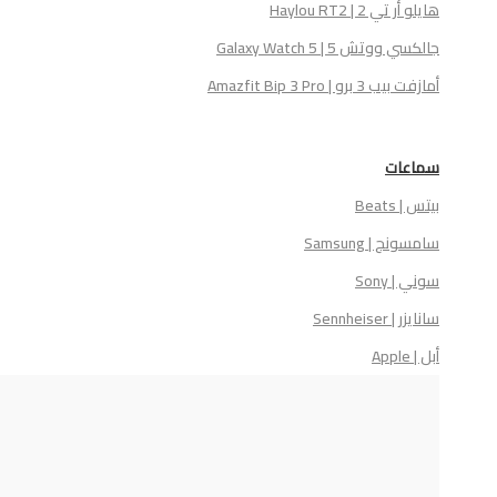
هايلو أر تي 2 | Haylou RT2
جالكسي ووتش 5 | Galaxy Watch 5
أمازفت بيب 3 برو | Amazfit Bip 3 Pro
سماعات
بيتس | Beats
سامسونج | Samsung
سوني | Sony
سانايزر | Sennheiser
أبل | Apple