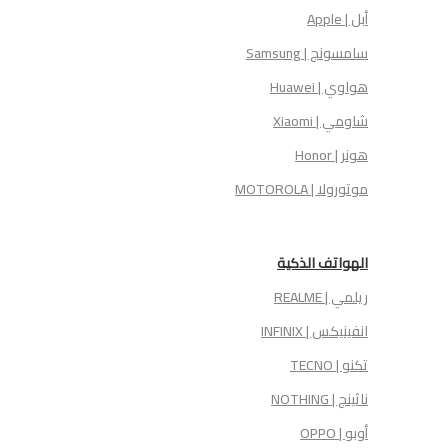
أبل | Apple
سامسونج | Samsung
هواوي | Huawei
شاومي | Xiaomi
هونر | Honor
موتورولا | MOTOROLA
الهواتف الذكية
ريلمي | REALME
انفينيكس | INFINIX
تكنو | TECNO
ناثينج | NOTHING
أوبو | OPPO