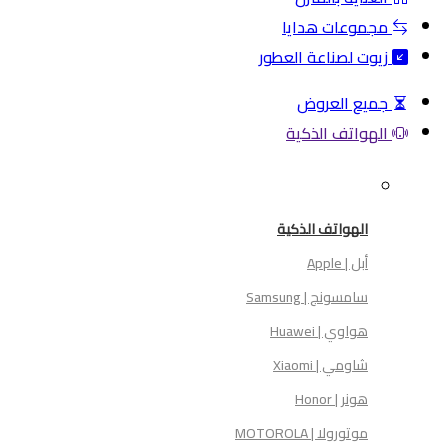
مجموعات هدايا
زيوت لصناعة العطور
جميع العروض
الهواتف الذكية
الهواتف الذكية
أبل | Apple
سامسونج | Samsung
هواوي | Huawei
شاومي | Xiaomi
هونر | Honor
موتورولا | MOTOROLA