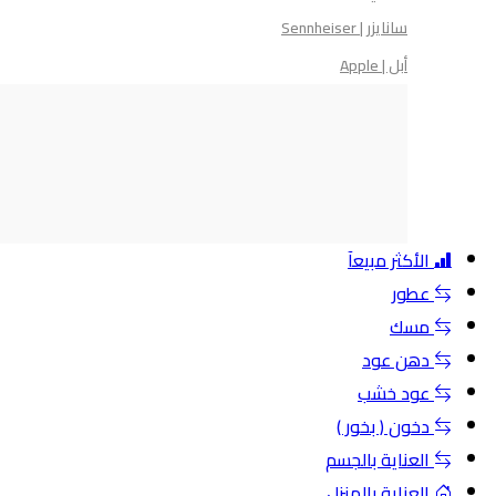
سانايزر | Sennheiser
أبل | Apple
الأكثر مبيعآ
عطور
مسك
دهن عود
عود خشب
دخون ( بخور )
العناية بالجسم
العناية بالمنزل