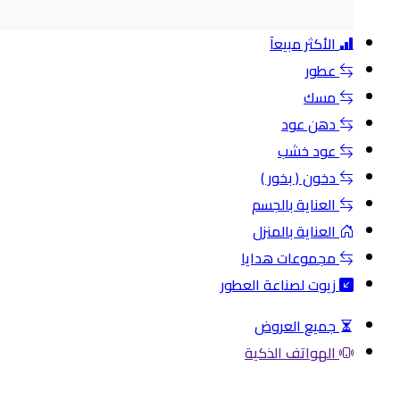
الأكثر مبيعآ
عطور
مسك
دهن عود
عود خشب
دخون ( بخور )
العناية بالجسم
العناية بالمنزل
مجموعات هدايا
زيوت لصناعة العطور
جميع العروض
الهواتف الذكية