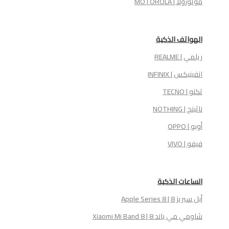
موتورولا | MOTOROLA
الهواتف الذكية
ريلمي | REALME
انفينيكس | INFINIX
تكنو | TECNO
ناثينج | NOTHING
أوبو | OPPO
فيفو | VIVO
الساعات الذكية
أبل سيريز 8 | Apple Series 8
شاومي مي باند 8 | Xiaomi Mi Band 8