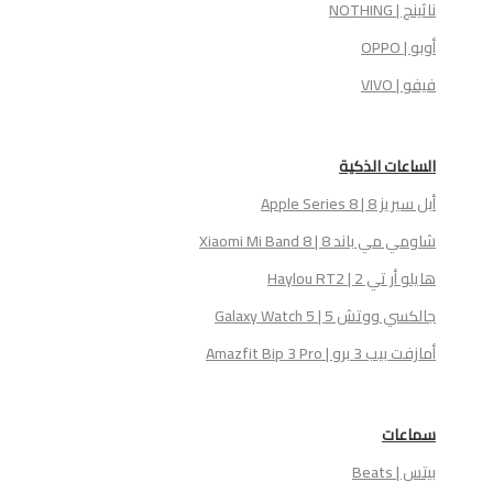
ناثينج | NOTHING
أوبو | OPPO
فيفو | VIVO
الساعات الذكية
أبل سيريز 8 | Apple Series 8
شاومي مي باند 8 | Xiaomi Mi Band 8
هايلو أر تي 2 | Haylou RT2
جالكسي ووتش 5 | Galaxy Watch 5
أمازفت بيب 3 برو | Amazfit Bip 3 Pro
سماعات
بيتس | Beats