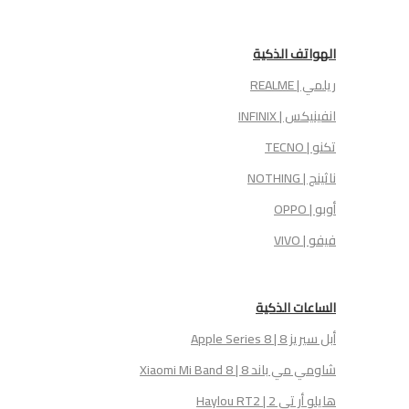
الهواتف الذكية
ريلمي | REALME
انفينيكس | INFINIX
تكنو | TECNO
ناثينج | NOTHING
أوبو | OPPO
فيفو | VIVO
الساعات الذكية
أبل سيريز 8 | Apple Series 8
شاومي مي باند 8 | Xiaomi Mi Band 8
هايلو أر تي 2 | Haylou RT2