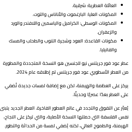
العائلة العطرية: شرقية.
المكونات العليا: البارغموت والأناناس والتوت.
المكونات الوسطى: الكراميل والياسمين واللافندر والورد
والزعفران.
مكونات القاعدة: العود وشجرة التنوب والطحلب والمسك
والفانيليا.
عود فور جريتنس نيو للجنسين هو النسخة المتجددة والمطورة
لعطر الأسطوري عود فور جريتنس تم إطلاقه عام 2024.
 على العظمة والهيمنة، لكن مع إضافة لمسات جديدة تُضفي
العطر بعدًا عصريًا وحديثًا.
ّر عن التفوق والتجدد في عالم العطور الفاخرة. العطر الجديد يتبنى
الفلسفة التي حملتها النسخة الأصلية، والتي تركز على النجاح،
منة، والطموح العالي، لكنه يُضفي لمسة من الحداثة والتطور.