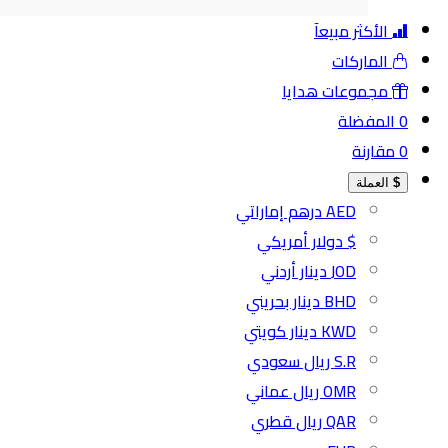
الأكثر مبيعآ
الماركات
مجموعات هدايا
0
المفضلة
0
مقارنة
$
العملة
AED درهم إماراتي
$ دولار أمريكي
JOD دينار أردني
BHD دينار بحريني
KWD دينار كويتي
S.R ريال سعودي
OMR ريال عماني
QAR ريال قطري