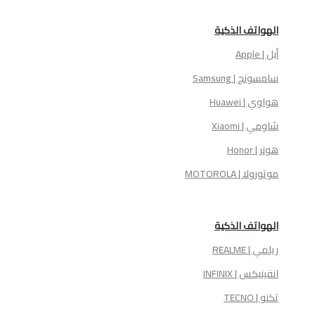
الهواتف الذكية
أبل | Apple
سامسونج | Samsung
هواوي | Huawei
شاومي | Xiaomi
هونر | Honor
موتورولا | MOTOROLA
الهواتف الذكية
ريلمي | REALME
انفينيكس | INFINIX
تكنو | TECNO