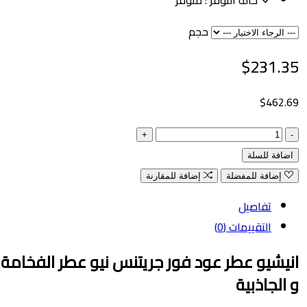
حجم
$231.
$462
فة للسلة
إضافة للمفضلة
إضافة للمقارنة
تفاصيل
التقييمات (0)
شيو عطر عود فور جريتنس نيو عطر الفخامة
لجاذبية