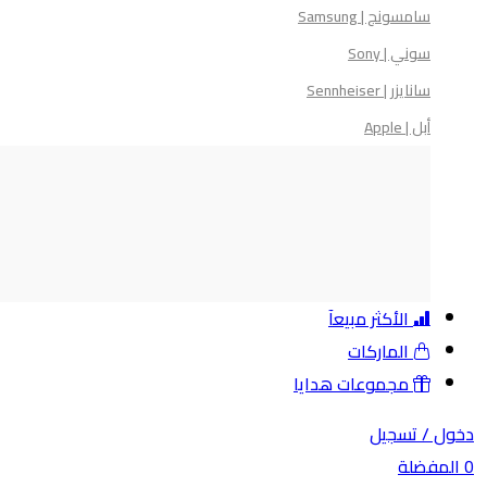
سامسونج | Samsung
سوني | Sony
سانايزر | Sennheiser
أبل | Apple
الأكثر مبيعآ
الماركات
مجموعات هدايا
ل /
تسجيل
مفضلة