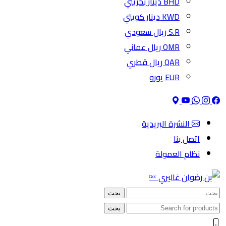
BHD دينار بحريني
KWD دينار كويتي
S.R ريال سعودي
OMR ريال عماني
QAR ريال قطري
EUR يورو
النشرة البريدية
اتصل بنا
نظام العمولة
بحث
بحث