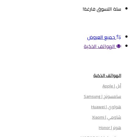
سلة التسوق فارغة!
م المتجر
جميع العروض
الهواتف الذكية
الهواتف الذكية
أبل | Apple
سامسونج | Samsung
هواوي | Huawei
شاومي | Xiaomi
هونر | Honor