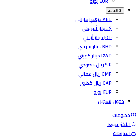
EUR يورو
$
العملة
AED درهم إماراتي
$ دولار أمريكي
JOD دينار أردني
BHD دينار بحريني
KWD دينار كويتي
S.R ريال سعودي
OMR ريال عماني
QAR ريال قطري
EUR يورو
دخول
تسجيل
ومات
كثر مبيعآ
اركات