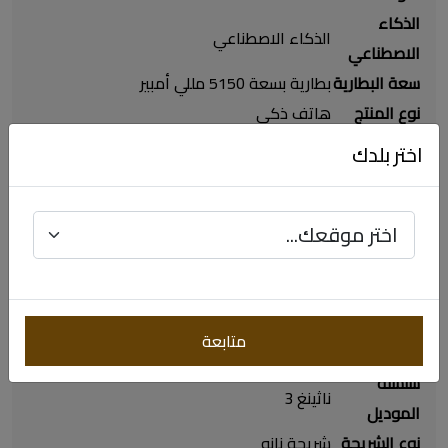
الذكاء
الذكاء الاصطناعي
الاصطناعي
سعة البطارية
بطارية بسعة 5150 مللي أمبير
نوع المنتج
هاتف ذكي
نظام التشغيل
أندرويد 15
اختر بلدك
شبكات
الاتصال
الجيل الخامس
المدعومة
تقنية
واي فاي / بلوتوث
التوصيل
اتصال المجال
نعم
متابعة
القريب NFC
سلسلة
ناثينغ 3
الموديل
نوع الشريحة
شريحة نانو