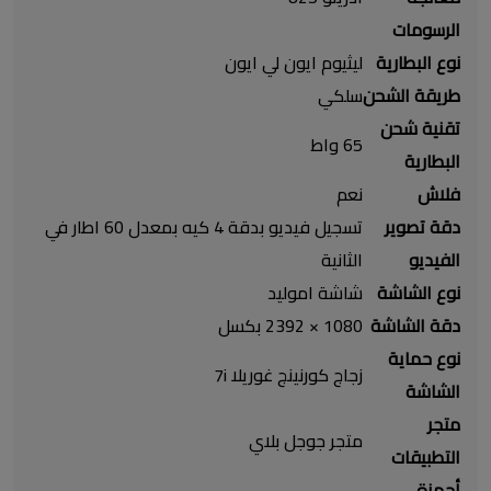
الرسومات
نوع البطارية
ليثيوم ايون لي ايون
طريقة الشحن
سلكي
تقنية شحن
65 واط
البطارية
فلاش
نعم
دقة تصوير
تسجيل فيديو بدقة 4 كيه بمعدل 60 اطار في
الفيديو
الثانية
نوع الشاشة
شاشة اموليد
دقة الشاشة
1080 × 2392 بكسل
نوع حماية
زجاج كورنينج غوريلا 7i
الشاشة
متجر
متجر جوجل بلاي
التطبيقات
أجهزة