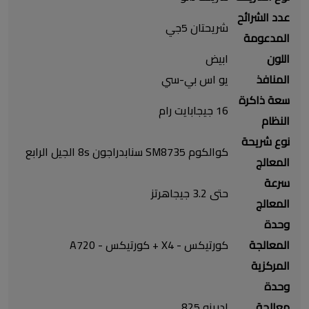
عدد الشرائح
شريحتان 5جي
المدعومة
اللون
ابيض
المنافذ
يو اس بي-سي
سعة ذاكرة
16 جيجابايت رام
النظام
نوع شريحة
كوالكوم SM8735 سنابدراجون 8s الجيل الرابع
المعالج
سرعة
حتى 3.2 جيجاهرتز
المعالج
وحدة
المعالجة
كورتيكس - X4 + كورتيكس - A720
المركزية
وحدة
معالجة
ادرينو 825