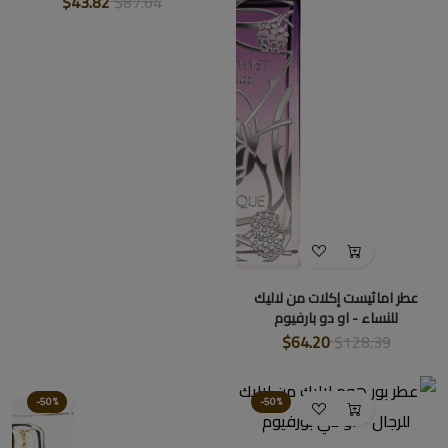
$43.82
$87.64
عطر اماثيست إكلات من لاليك
للنساء - او دو بارفيوم
$64.20
$128.39
-50%
-50%