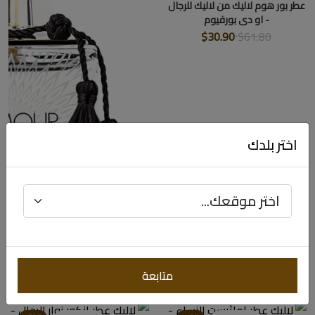
عطر بور هوم لاليك من لاليك للرجال
- او دي بورفيوم
$30.90
$61.80
اختر بلدك
عطر لامور لاليك لامور من لاليك
للنساء - او دي بارفيوم
متابعة
$78.98
$157.96