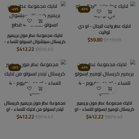
-49%
-50%
لاليك عطر وايت للرجال - او دي
تواليت
لاليك مجموعة عطر مون بريميير
$59.80
$119.60
كريستال سينشوال ابسولو للنساء -
4 قطع
$412.22
$824.43
-49%
-49%
لاليك مجموعة عطر مون بريميير
مجموعة عطر مون بريميير كريستال
كريستال لوميير ابسولو للنساء - او
تيندر ابسولو من لاليك للنساء - او
دي برفيوم - 4 قطع
دي برفيوم - 4 قطع
$412.22
$824.43
$412.22
$824.43