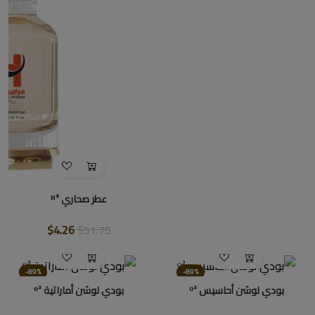
عطر صحاري ᴴ²
$4.26
$51.75
-89%
-89%
بودي لوشن أحاسيس ᴼ²
بودي لوشن أماراتية ᴼ²