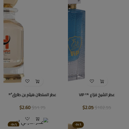
عطر الشيخ فزاع VIP ᵁᴷ
عطر السلطان هيثم بن طارقᴴ²
$2.60
$51.75
$2.05
$102.55
-94%
-94%