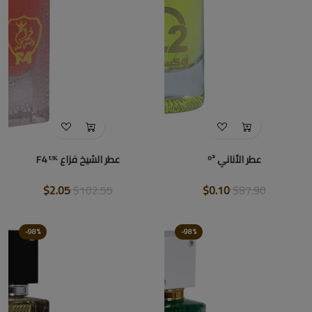
عطر الأناني ᴼ²
عطر الشيخ فزاع F4 ᵁᴷ
$2.05
$102.55
$0.10
$87.90
-98%
-98%