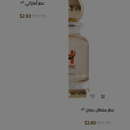
عطر أماراتي ᴴ²
$2.93
$51.75
عطر سلطان عمان ᴴ²
$2.60
$51.75