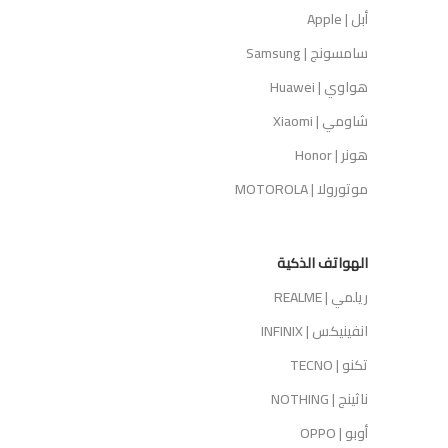
أبل | Apple
سامسونج | Samsung
هواوي | Huawei
شاومي | Xiaomi
هونر | Honor
موتورولا | MOTOROLA
الهواتف الذكية
ريلمي | REALME
انفينيكس | INFINIX
تكنو | TECNO
ناثينج | NOTHING
أوبو | OPPO