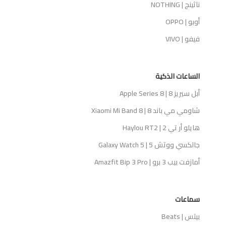
ناثينج | NOTHING
أوبو | OPPO
فيفو | VIVO
الساعات الذكية
أبل سيريز 8 | Apple Series 8
شاومي مي باند 8 | Xiaomi Mi Band 8
هايلو أر تي 2 | Haylou RT2
جالكسي ووتش 5 | Galaxy Watch 5
أمازفت بيب 3 برو | Amazfit Bip 3 Pro
سماعات
بيتس | Beats