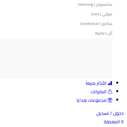
سامسونج | Samsung
سوني | Sony
سانايزر | Sennheiser
أبل | Apple
الأكثر مبيعآ
الماركات
مجموعات هدايا
ل /
تسجيل
مفضلة