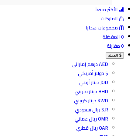
الأكثر مبيعآ
الماركات
مجموعات هدايا
0
المفضلة
0
مقارنة
$
العملة
AED درهم إماراتي
$ دولار أمريكي
JOD دينار أردني
BHD دينار بحريني
KWD دينار كويتي
S.R ريال سعودي
OMR ريال عماني
QAR ريال قطري