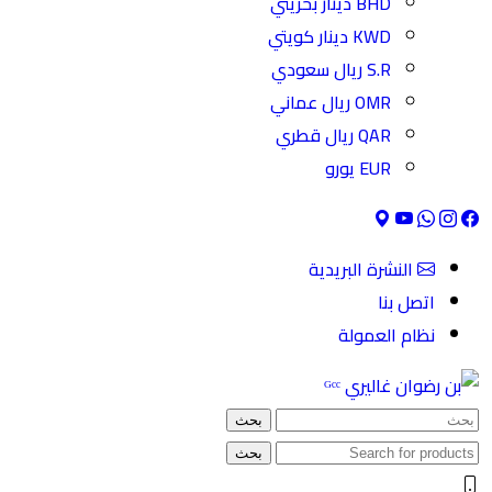
BHD دينار بحريني
KWD دينار كويتي
S.R ريال سعودي
OMR ريال عماني
QAR ريال قطري
EUR يورو
النشرة البريدية
اتصل بنا
نظام العمولة
بحث
بحث