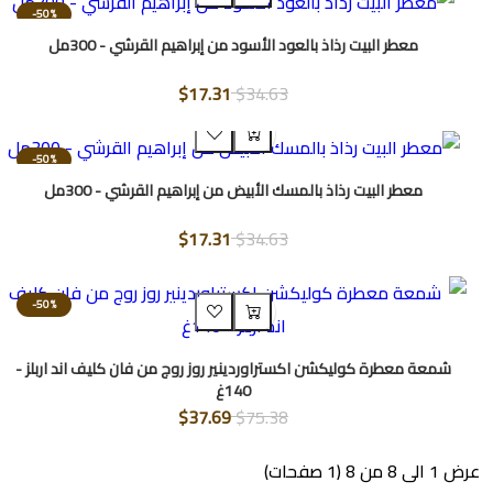
-50%
معطر البيت رذاذ بالعود الأسود من إبراهيم القرشي - 300مل
$17.31
$34.63
-50%
معطر البيت رذاذ بالمسك الأبيض من إبراهيم القرشي - 300مل
$17.31
$34.63
-50%
شمعة معطرة كوليكشن اكستراوردينير روز روج من فان كليف اند اربلز -
140غ
$37.69
$75.38
(1 صفحات)