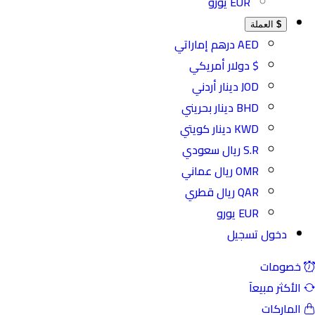
EUR يورو
$
العملة
AED درهم إماراتي
$ دولار أمريكي
JOD دينار أردني
BHD دينار بحريني
KWD دينار كويتي
S.R ريال سعودي
OMR ريال عماني
QAR ريال قطري
EUR يورو
دخول
تسجيل
ومات
كثر مبيعآ
اركات