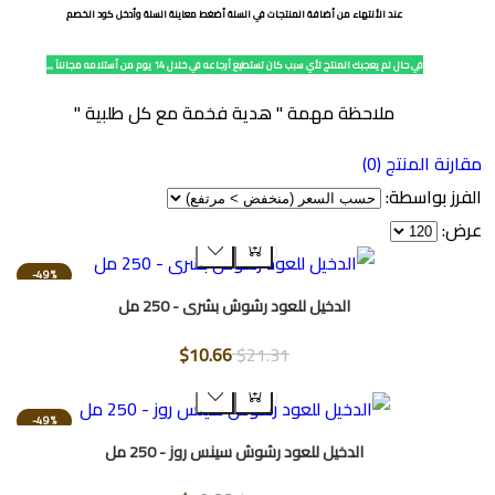
عند الأنتهاء من أضافة المنتجات في السلة أضغط معاينة السلة وأدخل كود الخصم
في حال لم يعجبك المنتج لأي سبب كان تستطيع أرجاعه في خلال 14 يوم من أستلامه مجاننآ ,,,
ملاحظة مهمة " هدية فخمة مع كل طلبية "
ة المنتج (0)
ز بواسطة:
:
-49%
الدخيل للعود رشوش بشرى - 250 مل
$10.66
$21.31
-49%
الدخيل للعود رشوش سينس روز - 250 مل