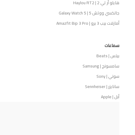
هايلو أر تي 2 | Haylou RT2
جالكسي ووتش 5 | Galaxy Watch 5
أمازفت بيب 3 برو | Amazfit Bip 3 Pro
سماعات
بيتس | Beats
سامسونج | Samsung
سوني | Sony
سانايزر | Sennheiser
أبل | Apple