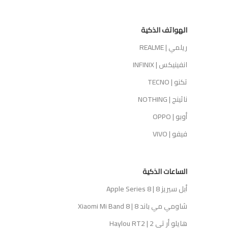
الهواتف الذكية
ريلمي | REALME
انفينيكس | INFINIX
تكنو | TECNO
ناثينج | NOTHING
أوبو | OPPO
فيفو | VIVO
الساعات الذكية
أبل سيريز 8 | Apple Series 8
شاومي مي باند 8 | Xiaomi Mi Band 8
هايلو أر تي 2 | Haylou RT2