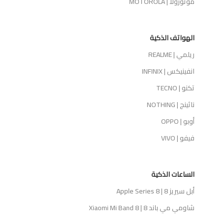
موتورولا | MOTOROLA
الهواتف الذكية
ريلمي | REALME
انفينيكس | INFINIX
تكنو | TECNO
ناثينج | NOTHING
أوبو | OPPO
فيفو | VIVO
الساعات الذكية
أبل سيريز 8 | Apple Series 8
شاومي مي باند 8 | Xiaomi Mi Band 8