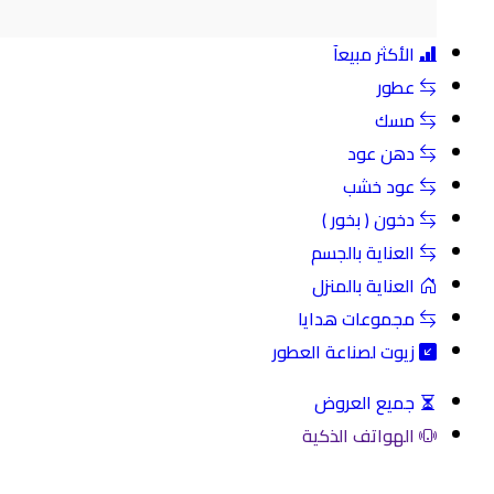
الأكثر مبيعآ
عطور
مسك
دهن عود
عود خشب
دخون ( بخور )
العناية بالجسم
العناية بالمنزل
مجموعات هدايا
زيوت لصناعة العطور
جميع العروض
الهواتف الذكية