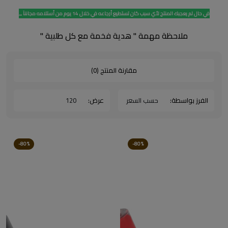
في حال لم يعجبك المنتج لأي سبب كان تستطيع أرجاعه في خلال 14 يوم من أستلامه مجاننآ ,,,
ملاحظة مهمة " هدية فخمة مع كل طلبية "
مقارنة المنتج (0)
الفرز بواسطة:
عرض:
-80%
-80%