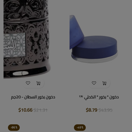
دخون " بخور " الكحلي ᵁᴷ
دخون بخور السطان - 20جم
$10.66
$21.31
$8.79
$43.95
-86%
-49%