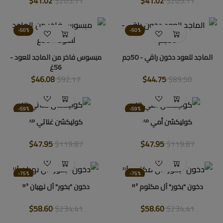
$41.02
$205.11
$41.02
$205.11
-50%
-50%
الماجد للعود دخون راقي - 50جم
مبسوس فاخر من الماجد للعود -
56غ
$46.08
$92.17
$44.75
$89.50
-59%
-59%
كوليكشن أمي ᴬᴰ
كوليكشن غناتي ᴬᴰ
$47.95
$119.87
$47.95
$119.87
-75%
-75%
دخون "بخور" آل مكتوم ᴴ²
دخون "بخور" آل نهيان ᴴ²
$58.60
$234.41
$58.60
$234.41