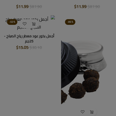
$11.99
$87.90
$11.99
$87.90
-50%
-86%
أجمل بخور عود معطر رياح الصباح -
25جم
$15.05
$30.10