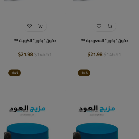
دخون " بخور " السعودية ᴹᴼ
دخون " بخور " الكويت ᴹᴼ
$21.98
$146.51
$21.98
$146.51
-84%
-84%