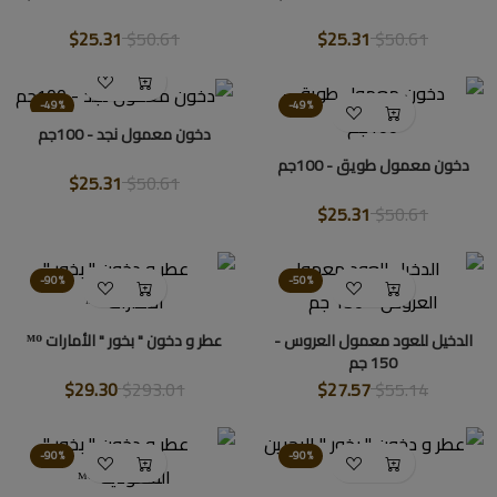
$25.31
$50.61
$25.31
$50.61
-49%
-49%
دخون معمول نجد - 100جم
دخون معمول طويق - 100جم
$25.31
$50.61
$25.31
$50.61
-90%
-50%
الدخيل للعود معمول العروس -
عطر و دخون " بخور " الأمارات ᴹᴼ
150 جم
$29.30
$293.01
$27.57
$55.14
-90%
-90%