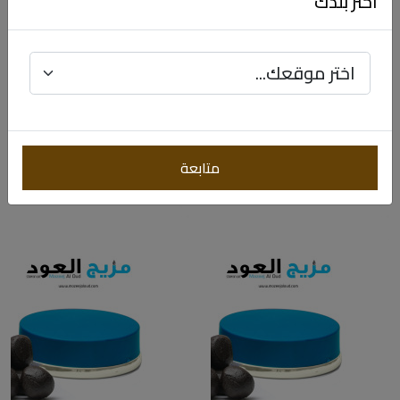
اختر بلدك
دخون " بخور " الأمارات ᴹᴼ
دخون " بخور " البحرين ᴹᴼ
$21.98
$146.51
$21.98
$146.51
متابعة
-84%
-84%