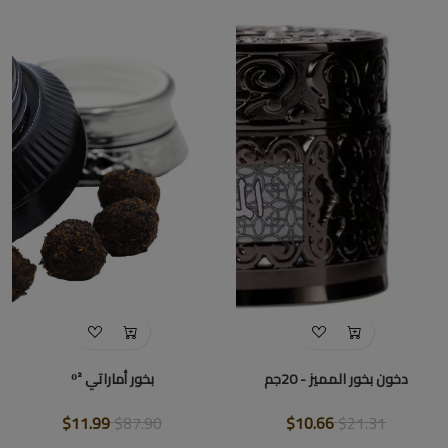
دخون بخور المميز - 20جم
بخور أماراتي ᴼ²
$11.99
$87.90
$10.66
$21.31