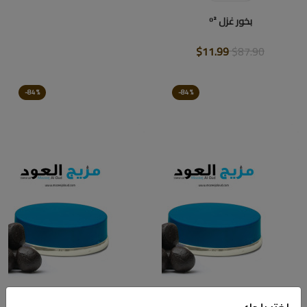
بخور غزل ᴼ²
$11.99
$87.90
-84%
-84%