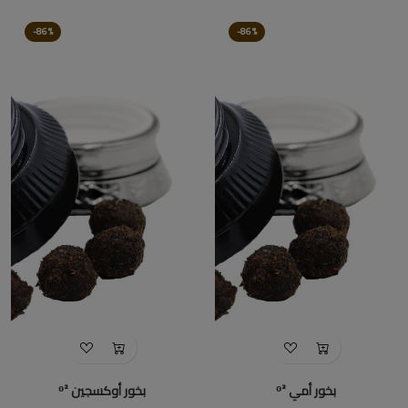
-86%
-86%
بخور أمي ᴼ²
بخور أوكسجين ᴼ²